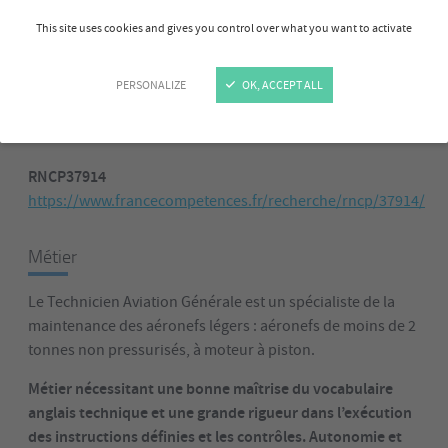
%
This site uses cookies and gives you control over what you want to activate
INSERTION
PROFESSIONNELLE À 6 MOIS*
PERSONALIZE
OK, ACCEPT ALL
* Chiffres clés sur les 3 dernières années (2023, 2024, 2025)
RNCP37914
https://www.francecompetences.fr/recherche/rncp/37914/
Métier
Le Technicien Aviation Générale est un spécialiste de la
maintenance des aéronefs légers : aéronefs de moins de 2
tonnes non pressurisés, à moteur à piston.
Métier nécessitant une bonne maîtrise du vocabulaire
anglais technique et une grande rigueur dans l’exécution
des instructions définies et les contrôles. Autonomie et