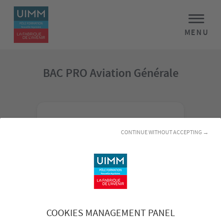
MENU
BAC PRO Aviation Générale
100
%
CONTINUE WITHOUT ACCEPTING →
TAUX DE RÉUSSITE AUX
EXAMENS*
COOKIES MANAGEMENT PANEL
100