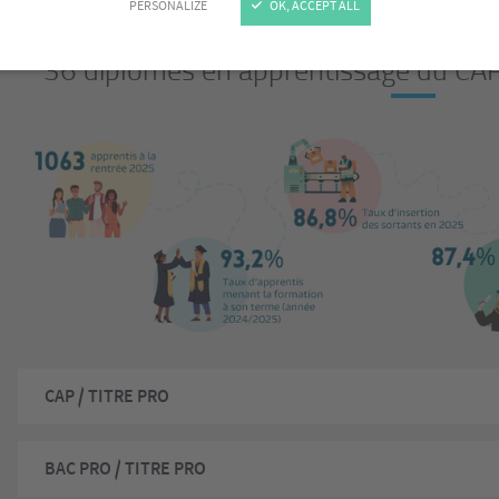
PERSONALIZE
OK, ACCEPT ALL
36 diplômes en apprentissage du CAP
CAP / TITRE PRO
BAC PRO / TITRE PRO