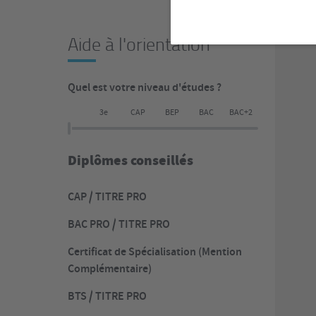
Aide à l'orientation
Quel est votre niveau d'études ?
3e
CAP
BEP
BAC
BAC+2
Diplômes conseillés
CAP / TITRE PRO
BAC PRO / TITRE PRO
Certificat de Spécialisation (Mention
Complémentaire)
BTS / TITRE PRO