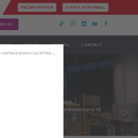
PRÉINSCRIPTION
ESPACE PERSONNEL
MPLOI
TINUE
ACTUS
AGENDA
CONTACT
CONTINUE WITHOUT ACCEPTING →
ntissage
tiers et savoir-faire de l’Industrie.
é, ou un titre d’Ingénieur leur permettant ainsi de