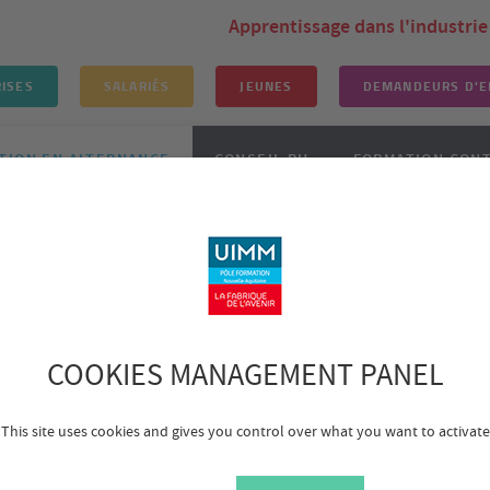
Apprentissage dans l'industrie
ISES
SALARIÉS
JEUNES
DEMANDEURS D'E
TION EN ALTERNANCE
CONSEIL RH
FORMATION CON
lômantes en apprentissage
ons diplômantes en appre
orme par la voie de l’apprentissage des publics de 16 à 30 ans aux mé
COOKIES MANAGEMENT PANEL
unes d’obtenir un diplôme de l’Education Nationale ou de l’Universit
concrétiser leur projet professionnel.
This site uses cookies and gives you control over what you want to activate