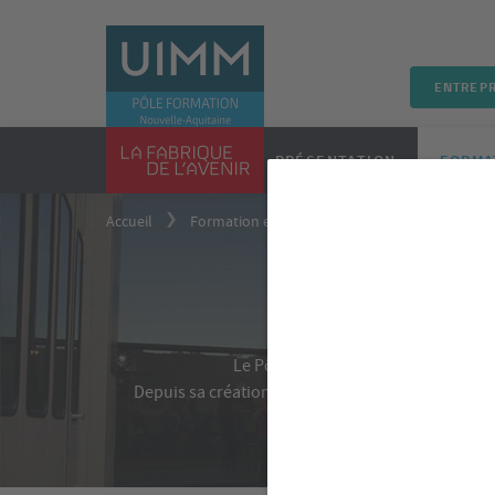
ENTREPR
PRÉSENTATION
FORMA
Accueil
Formation en alternance
Formations dip
Formati
Le Pôle Formation / CFAI Aquitaine f
Depuis sa création, il a permis à plus de 6 000 je