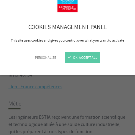
85,4
%
COOKIES MANAGEMENT PANEL
INSERTION
This site uses cookies and gives you control over what you want to activate
PROFESSIONNELLE À 6 MOIS*
PERSONALIZE
OK, ACCEPT ALL
* Chiffres clés sur les 3 dernières années (2023, 2024, 2025)
RNCP40754
Lien - France compétences
Métier
Les ingénieurs ESTIA reçoivent une formation scientifique
et technologique alliée à une solide culture industrielle,
qui les préparent à trois types de fonction :