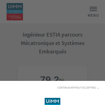
MENU
Ingénieur ESTIA parcours
Mécatronique et Systèmes
Embarqués
79,2
%
CONTINUE WITHOUT ACCEPTING →
TAUX DE RÉUSSITE AUX
EXAMENS*