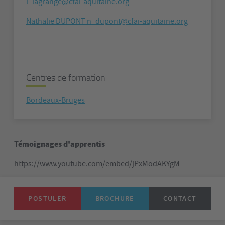
l_lagrange@cfai-aquitaine.org
Nathalie DUPONT n_dupont@cfai-aquitaine.org
Centres de formation
Bordeaux-Bruges
Témoignages d'apprentis
https://www.youtube.com/embed/jPxModAKYgM
POSTULER
BROCHURE
CONTACT