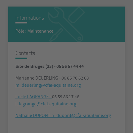
Informations
Maintenance
Pôle :
Contacts
Site de Bruges (33) - 05 56 57 44 44
Marianne DEUERLING - 06 85 70 62 68
m_deuerling@cfai-aquitaine.org
Lucie LAGRANGE -
06 59 86 17 46
l_lagrange@cfai-aquitaine.org
Nathalie DUPONT n_dupont@cfai-aquitaine.org