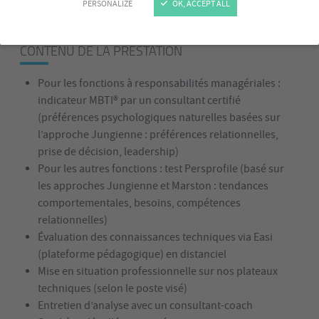
PERSONALIZE
OK, ACCEPT ALL
CONTENU DE LA PRESTATION
Pour les fonctions à responsabilités managériales :
indicateur MBTI® par un consultant certifié
(préférences psychologiques naturelles basées sur
l’approche Jungienne : préférences relationnelles,
prise de décision, leadership)
Pour les autres fonctions : test Persprofile (basé sur
les approches Jungienne et Marston : tendances
comportementales, besoins, compétences
relationnelles)
Évaluation des connaissances techniques via Easi
(plateforme pédagogique) en distanciel
Mise en situation professionnelle sur nos plateaux
techniques (selon le poste visé)
Entretien d’analyse avec un consultant-coach