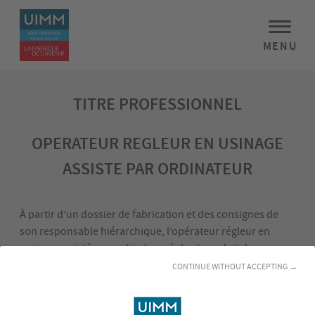
MENU
TITRE PROFESSIONNEL
OPERATEUR REGLEUR EN USINAGE
ASSISTE PAR ORDINATEUR
À partir d’un dossier de fabrication et des consignes de
son responsable hiérarchique, l’opérateur régleur en
usinage assisté par ordinateur règle et conduit des
machines-outils à commande numérique (MOCN) pour
CONTINUE WITHOUT ACCEPTING →
produire, en série, des pièces, principalement métalliques
ou en d’autres matériaux tels que les plastiques ou les