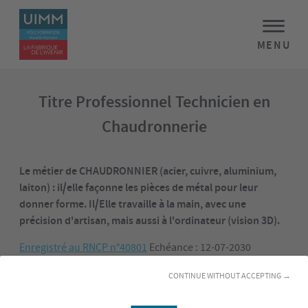
MENU
Titre Professionnel Technicien en
Chaudronnerie
Le métier de CHAUDRONNIER (acier, cuivre, aluminium,
laiton) : il/elle façonne les pièces de métal pour leur
donner forme. Il/Elle travaille à la main, avec une
précision d'artisan, mais aussi à l'ordinateur (vision 3D).
Enregistré au RNCP n°40801
Echéance : 12-07-2030
CONTINUE WITHOUT ACCEPTING →
Objectifs de la formation