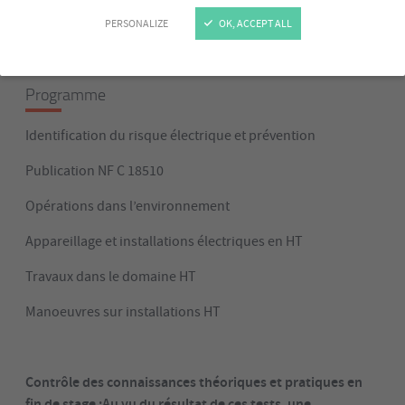
en toute sécurité
Réaliser une consignation – déconsignation d’un
PERSONALIZE
OK, ACCEPT ALL
ouvrage électrique
Programme
Identification du risque électrique et prévention
Publication NF C 18510
Opérations dans l’environnement
Appareillage et installations électriques en HT
Travaux dans le domaine HT
Manoeuvres sur installations HT
Contrôle des connaissances théoriques et pratiques en
fin de stage :Au vu du résultat de ces tests, une