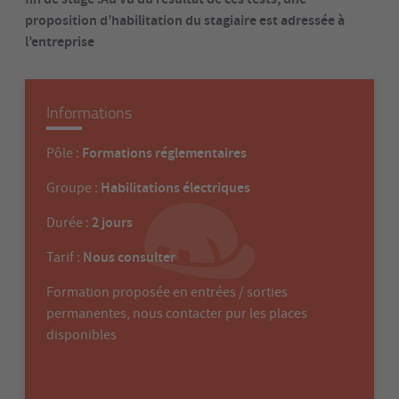
proposition d’habilitation du stagiaire est adressée à
l’entreprise
Informations
Formations réglementaires
Pôle :
Habilitations électriques
Groupe :
2 jours
Durée :
Nous consulter
Tarif :
Formation proposée en entrées / sorties
permanentes, nous contacter pur les places
disponibles