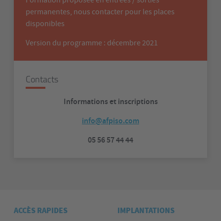
Formation proposée en entrées / sorties
permanentes, nous contacter pour les places
disponibles
Version du programme : décembre 2021
Contacts
Informations et inscriptions
info@afpiso.com
05 56 57 44 44
ACCÈS RAPIDES
IMPLANTATIONS