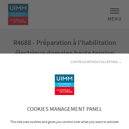
MENU
R4688 - Préparation à l'habilitation
électrique domaine haute tension
personnel électricien
CONTINUE WITHOUT ACCEPTING →
Objectifs
Identifier les différents risques électriques en HT
Citer les différents moyens de prévention des
risques électriques en HT
COOKIES MANAGEMENT PANEL
Effectuer des travaux ou manoeuvres en toute
sécurité
This site uses cookies and gives you control over what you want to activate
Réaliser une consignation – déconsignation d’un