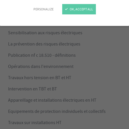
ouvrage électrique
PERSONALIZE
OK, ACCEPT ALL
Programme
Sensibilisation aux risques électriques
La prévention des risques électriques
Publication nf c 18.510 - définitions
Opérations dans l'environnement
Travaux hors tension en BT et HT
Intervention en TBT et BT
Appareillage et installations électriques en HT
Equipements de protection individuels et collectifs
Travaux sur installations HT