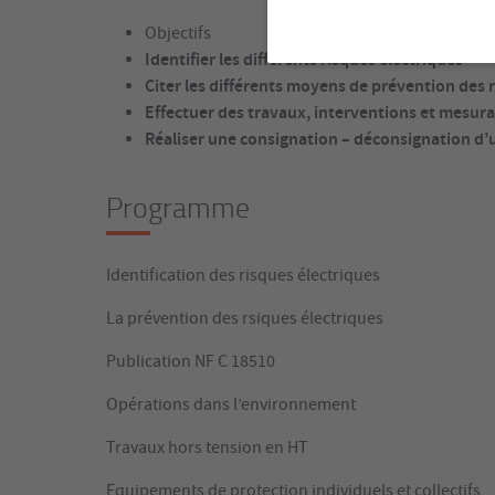
Objectifs
Identifier les différents risques électriques
Citer les différents moyens de prévention des 
Effectuer des travaux, interventions et mesura
Réaliser une consignation – déconsignation d’
Programme
Identification des risques électriques
La prévention des rsiques électriques
Publication NF C 18510
Opérations dans l’environnement
Travaux hors tension en HT
Equipements de protection individuels et collectifs