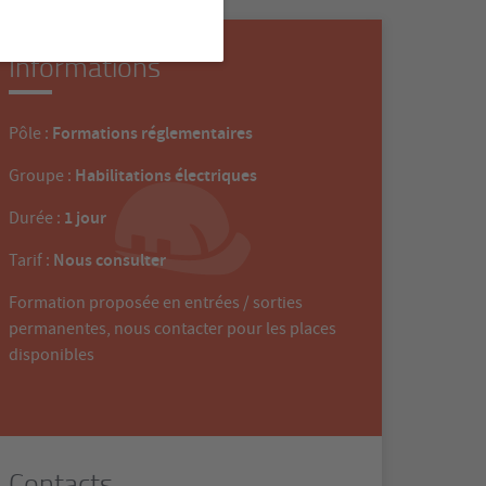
Informations
Formations réglementaires
Pôle :
Habilitations électriques
Groupe :
1 jour
Durée :
Nous consulter
Tarif :
Formation proposée en entrées / sorties
permanentes, nous contacter pour les places
disponibles
Contacts