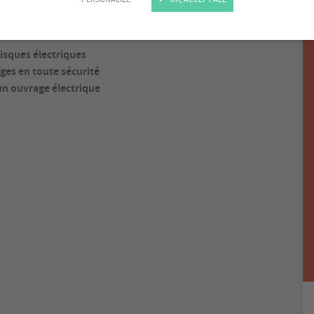
risques électriques
ges en toute sécurité
un ouvrage électrique