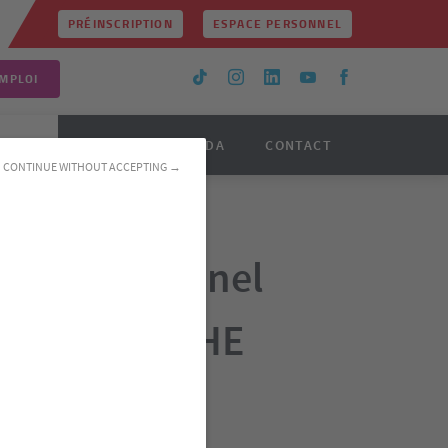
PRÉINSCRIPTION
ESPACE PERSONNEL
MPLOI
TINUE
ACTUS
AGENDA
CONTACT
CONTINUE WITHOUT ACCEPTING →
rique personnel
2, H2V, HC, HE