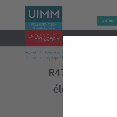
ENTREPR
PRÉSENTATION
FORMA
Accueil
Formation continue
Formations inter/int
R4719 - Recyclage à l'habilitation électrique personnel
R4719 - Recycl
électricien -