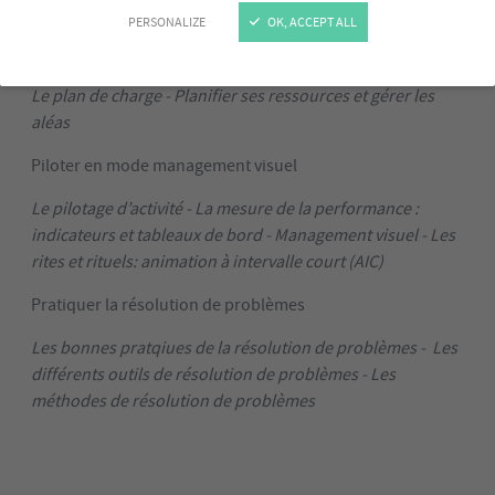
objectifs collectifs et individuels
PERSONALIZE
OK, ACCEPT ALL
Organiser et planifier l’activité de l’équipe
Le plan de charge -
Planifier ses ressources et gérer les
aléas
Piloter en mode management visuel
Le pilotage d’activité -
La mesure de la performance :
indicateurs et tableaux de bord - Management visuel - Les
rites et rituels: animation à intervalle court (AIC)
Pratiquer la résolution de problèmes
Les bonnes pratqiues de la résolution de problèmes - Les
différents outils de résolution de problèmes - Les
méthodes de résolution de problèmes