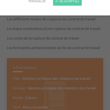
PERSONALIZE
OK, ACCEPT ALL
Programme
Les différents modes de ruptures du contrat de travail
Le risque contentieux d'une rupture du contrat de travail
Les suites de la rupture du contrat de travail
Les formalités administratives de fin de contrat de travail
Informations
Gestion juridique des relations du travail
Pôle :
Gestion juridique des relations du travail
Groupe :
2 jours
Durée :
Nous consulter
Tarif :