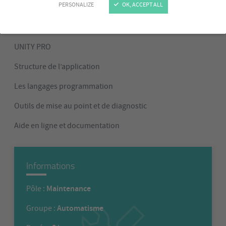
Programme
PERSONALIZE
OK, ACCEPT ALL
Les automates compatibles UNITY PRO
UNITY PRO
Structure de l’application
Les langages programmation
Outils de mise au point et de diagnostic
Aide en ligne et documentation
Informations
Maintenance
Pôle :
Automatisme
Groupe :