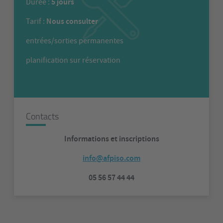
5 jours
Durée :
Nous consulter
Tarif :
entrées/sorties permanentes
planification sur réservation
Contacts
Informations et inscriptions
info@afpiso.com
05 56 57 44 44