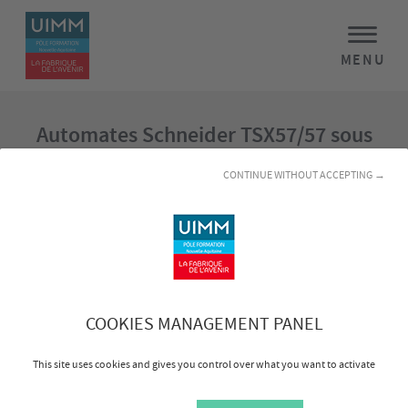
MENU
Automates Schneider TSX57/57 sous
Unity Pro
CONTINUE WITHOUT ACCEPTING →
Objectifs
Programmer les instructions du langage Unity PRO
Utiliser les outils de programmation du logiciel
Mettre en oeuvre les principales fonctions du logiciel
Utiliser les outils de maintenance
COOKIES MANAGEMENT PANEL
Réaliser un dossier d’application (commentaires,
listes croisées, adressage symbolique, etc.)
This site uses cookies and gives you control over what you want to activate