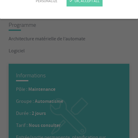
PERSONALIZE
OK, ACCEPT ALL
• Détecter une panne.
Programme
Architecture matérielle de l’automate
Logiciel
Informations
Maintenance
Pôle :
Automatisme
Groupe :
2 jours
Durée :
Nous consulter
Tarif :
Entrée/sortie permanente, planification sur