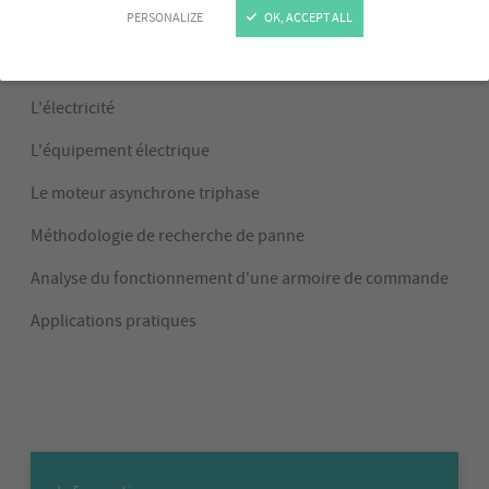
PERSONALIZE
OK, ACCEPT ALL
Programme
L'électricité
L'équipement électrique
Le moteur asynchrone triphase
Méthodologie de recherche de panne
Analyse du fonctionnement d'une armoire de commande
Applications pratiques