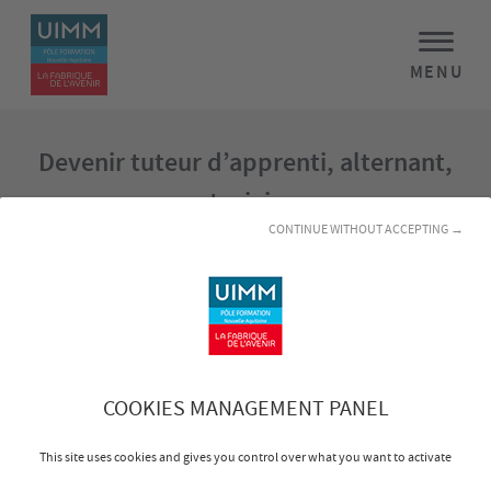
MENU
Devenir tuteur d’apprenti, alternant,
stagiaire
CONTINUE WITHOUT ACCEPTING →
Le rôle de tuteur suppose de savoir expliquer son métier
pour mieux le transmettre, et de sécuriser les
compétences clés de l’entreprise.
Ce programme vous aide à clarifier votre posture,
structurer les étapes du tutorat et favoriser une
intégration réussie et durable de la personne formée.
COOKIES MANAGEMENT PANEL
Objectifs
This site uses cookies and gives you control over what you want to activate