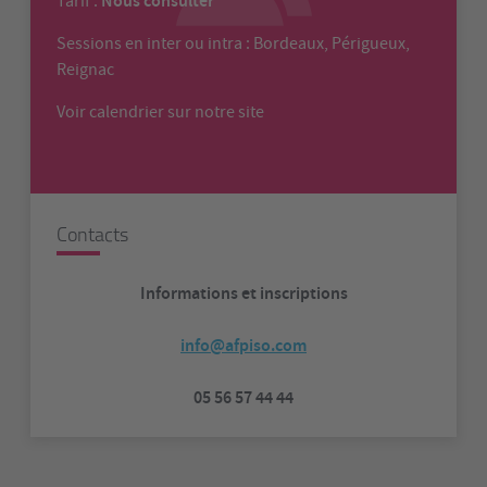
Nous consulter
Tarif :
Sessions en inter ou intra : Bordeaux, Périgueux,
Reignac
Voir calendrier sur notre site
Contacts
Informations et inscriptions
info@afpiso.com
05 56 57 44 44