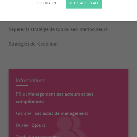
PERSONALIZE
OK, ACCEPT ALL
Différencier problème, tension, crise et conflit
Canaliser ses comportements dans un conflit
Repérer la stratégie de son ou ses interlocuteurs
Stratégies de résolution
Informations
Management des acteurs et des
Pôle :
compétences
Les actes de management
Groupe :
2 jours
Durée :