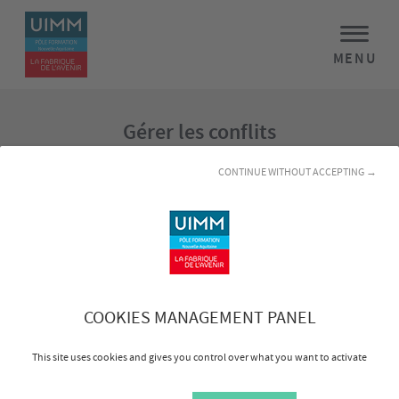
MENU
Gérer les conflits
CONTINUE WITHOUT ACCEPTING →
Objectifs :
Identifier les prémices de conflits
•
• Diagnostiquer et analyser les différents types et niveaux
de conflits
• Maîtriser sa propre émotivité dans une situation de
conflit
COOKIES MANAGEMENT PANEL
• Réguler et sortir des conflits
This site uses cookies and gives you control over what you want to activate
Programme :