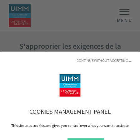
MENU
S'approprier les exigences de la
norme ISO 9001
CONTINUE WITHOUT ACCEPTING →
Objectifs
Avoir une vision globale et stratégique de la norme
Avoir une compréhension précise de chacun de ses
articles
Transposer les exigences normatives dans votre
COOKIES MANAGEMENT PANEL
réalité opérationnelle
This site uses cookies and gives you control over what you want to activate
Programme