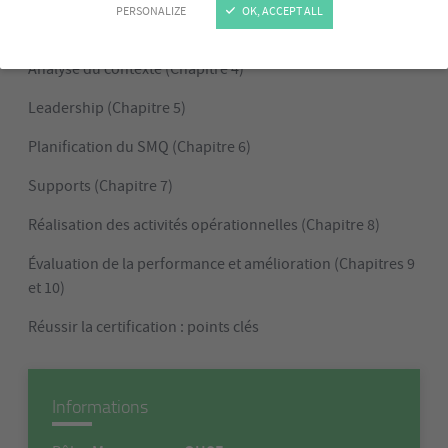
PERSONALIZE
OK, ACCEPT ALL
Les essentiels de la norme ISO 9001
Analyse du contexte (Chapitre 4)
Leadership (Chapitre 5)
Planification du SMQ (Chapitre 6)
Supports (Chapitre 7)
Réalisation des activités opérationnelles (Chapitre 8)
Évaluation de la performance et amélioration (Chapitres 9
et 10)
Réussir la certification : points clés
Informations