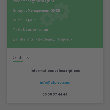
Management QHSE
Pôle :
Management QHSE
Groupe :
1 jour
Durée :
Nous consulter
Tarif :
En intra, inter - Bordeaux, Périgueux
Contacts
Informations et inscriptions
info@afpiso.com
05 56 57 44 44