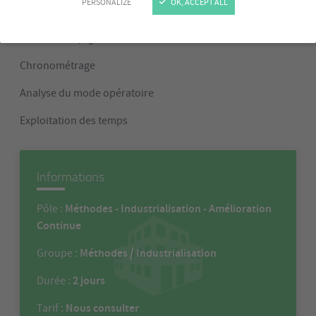
PERSONALIZE
OK, ACCEPT ALL
Objectifs
Initiation au jugement d’allure
Chronométrage
Analyse du mode opératoire
Exploitation des temps
Informations
Méthodes - Industrialisation - Amélioration
Pôle :
Continue
Méthodes / Industrialisation
Groupe :
2 jours
Durée :
Nous consulter
Tarif :