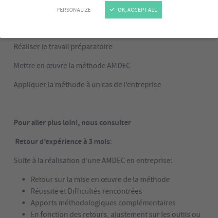
L’AMDEC dans la démarche qualité
PERSONALIZE
OK, ACCEPT ALL
Fonctionner en mode projet
Réaliser le travail préparatoire
Mettre en œuvre la méthode AMDEC
Appliquer la méthode à un cas de l’entreprise
Pour aller plus loin!, nous consulter
Retour d’expérience à 3 mois
:
Suite à la réalisation d’une AMDEC en entreprise:
Retour sur la mise en œuvre de la méthode
Réussite et Difficultés rencontrées
Apports méthodologiques complémentaires
En fonction des retours, ajustement sur les outils ou