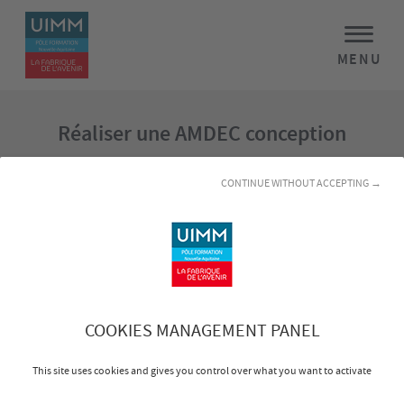
MENU
Réaliser une AMDEC conception
Objectifs
CONTINUE WITHOUT ACCEPTING →
Définir le cadre de mise en oeuvre d’une AMDEC et
en comprendre les principes
Préparer la mise en oeuvre de l’AMDEC
Evaluer les risques de défaillance d’une conception
Exploiter les résultats pour optimiser les plans de
validation d’une conception
COOKIES MANAGEMENT PANEL
This site uses cookies and gives you control over what you want to activate
Programme