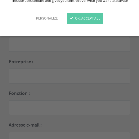
This site uses cookies and gives you control over what you want to activate
PERSONALIZE
OK, ACCEPT ALL
Prénom :
Entreprise :
Fonction :
Adresse e-mail :