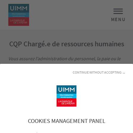
MENU
CQP Chargé.e de ressources humaines
Vous assurez l’administration du personnel, la paie ou le
recrutement, mais vous vous sentez parfois en insécurité
CONTINUE WITHOUT ACCEPTING →
face aux obligations légales ?
Ce parcours certifiant vous permet de structurer vos
pratiques RH, gagner en sérénité et asseoir votre légitimité
dans votre rôle.
Objectifs
COOKIES MANAGEMENT PANEL
Appliquer et être garant du respect de la législation
•