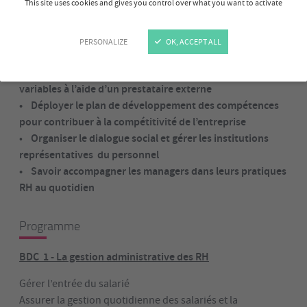
This site uses cookies and gives you control over what you want to activate
sociale de son périmètre RH
• Piloter le recrutement et l’intégration des salariés en
garantissant la diversité et l’inclusion
PERSONALIZE
OK, ACCEPT ALL
• Assurer la gestion quotidienne du personnel
• Être capable de sécuriser la paie et ses éléments
variables à l’aide d’un prestataire externe
• Déployer le plan de développement des compétences
pour contribuer à la compétitivité de l’entreprise
Organiser le dialogue social et gérer les institutions
•
représentatives du personnel
• Savoir accompagner les managers dans leurs pratiques
RH au quotidien
Programme
BDC 1 - La gestion administrative des RH
Gérer l’entrée du salarié
Assurer la gestion quotidienne des salariés et la