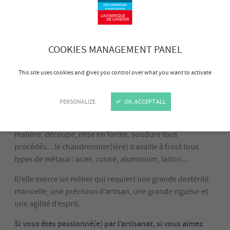
COOKIES MANAGEMENT PANEL
La chaudronnerie, c’est quoi ?
This site uses cookies and gives you control over what you want to activate
Le chaudronnier(ière) fabrique à l’unité ou en petite série
tous types de pièces métalliques à partir de tôles et/ou
profilés de fine, moyenne ou forte épaisseur.
PERSONALIZE
OK, ACCEPT ALL
Ecoute du besoin client, lecture de plans, calcul de
matière, découpe, mise en forme, soudure tous
procédés…le chaudronnier(ière) travaille à froid tous
types de métaux : acier, cuivre, aluminium, laiton…
Il/elle exerce un métier qui requiert une grande dextérité
manuelle, une précision d’artisan, une grande rigueur et
une agilité d’esprit.
Si vous êtes passionné(e) par l’artisanat, si vous aimez