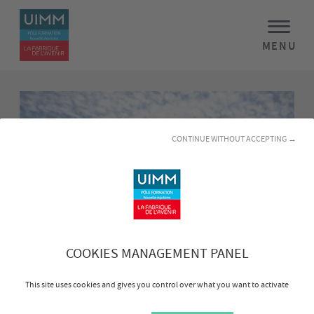
MENU
CONTINUE WITHOUT ACCEPTING →
COOKIES MANAGEMENT PANEL
Les RDV de l'alternance de TARNOS
This site uses cookies and gives you control over what you want to activate