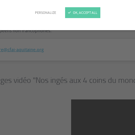
PERSONALIZE
OK, ACCEPT ALL
dans les spécialités Mécanique et Génie Mécanique à l'ENSAM Bordeau
ement entre la 1ère et la 2ème année de formation.
opéens non francophones.
e@cfai-aquitaine.org
ges vidéo "Nos ingés aux 4 coins du mond