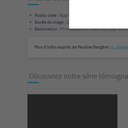
Public cible
: Apprentis ingénieurs en formation 
Durée du stage
: 12 semaines minimum, préférabl
Destination
: Principalement dans des pays eur
Plus d'infos auprès de Pauline Dargère :
p_darger
Découvrez notre série témoigna