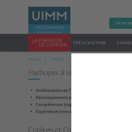
ENTREPR
PRÉSENTATION
FORMA
Accueil
Jeunes
Nos apprentis à l'international
Participer à un stage à l'étrang
Amélioration de l'employabilité
: En acquérant d
Développement personnel et professionnel
: En 
Compétences linguistiques
: En perfectionnant 
Expérience interculturelle
: En découvrant différ
Critères et Conditions