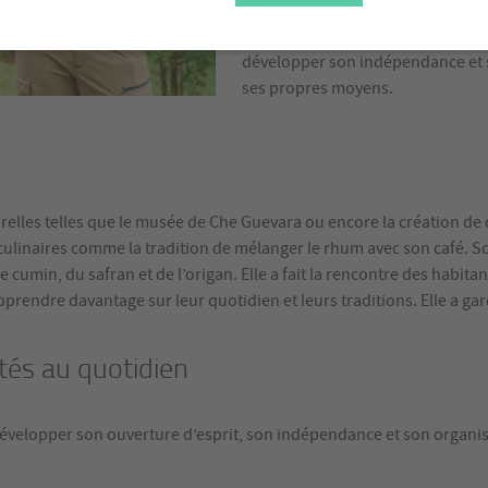
développe au cours de son adole
vacances. Elle a pu se rendre par
développer son indépendance et s
ses propres moyens.
ulturelles telles que le musée de Che Guevara ou encore la création 
 culinaires comme la tradition de mélanger le rhum avec son café. Son
e cumin, du safran et de l’origan. Elle a fait la rencontre des habi
pprendre davantage sur leur quotidien et leurs traditions. Elle a ga
tés au quotidien
velopper son ouverture d’esprit, son indépendance et son organisa