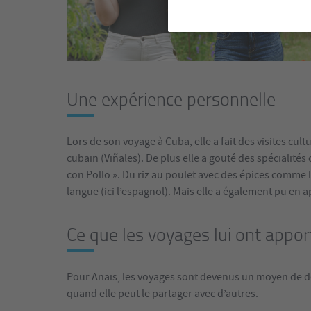
Une expérience personnelle
Lors de son voyage à Cuba, elle a fait des visites c
cubain (Viñales). De plus elle a gouté des spécialités
con Pollo ». Du riz au poulet avec des épices comme l
langue (ici l’espagnol). Mais elle a également pu en a
Ce que les voyages lui ont appor
Pour Anaïs, les voyages sont devenus un moyen de dé
quand elle peut le partager avec d’autres.