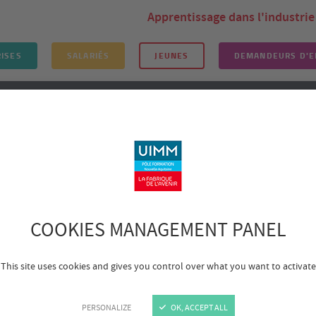
Apprentissage dans l'industrie
ISES
SALARIÉS
JEUNES
DEMANDEURS D'E
TION EN ALTERNANCE
CONSEIL RH
FORMATION CON
Anaïs, du voyage à future pilote de ligne
Anaïs, âgée de 19 ans, est une ét
formation est réalisée par appren
dehors de son parcours technique,
COOKIES MANAGEMENT PANEL
Une passion née de 
This site uses cookies and gives you control over what you want to activate
À l’âge de 3 ans, Anaïs prend l’avi
la naissance d’une passion pour l
PERSONALIZE
OK, ACCEPT ALL