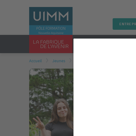
ENTREPR
PRÉSENTATION
FORMA
Accueil
Jeunes
Nos apprentis ont du talent !