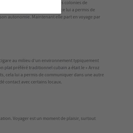
scence pendant ses nombreuses colonies de
 exemple à Cuba. Cette expérience lui a permis de
on autonomie. Maintenant elle part en voyage par
de cigare au milieu d’un environnement typiquement
 plat préféré traditionnel cubain a était le « Arroz
tants, cela lui a permis de communiquer dans une autre
rdé contact avec certains locaux.
tion. Voyager est un moment de plaisir, surtout