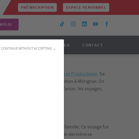
PRÉINSCRIPTION
ESPACE PERSONNEL
MPLOI
TINUE
ACTUS
AGENDA
CONTACT
CONTINUE WITHOUT ACCEPTING →
udiante en
BUT Génie Mécanique et Productique
. Sa
tissage au sein de Dassault Aviation à Mérignac. En
 elle nourrit une passion d’enfance : les voyages.
ma famille
on pour la première fois avec sa famille. Ce voyage fut
a découverte d’autres pays. Cette dernière se