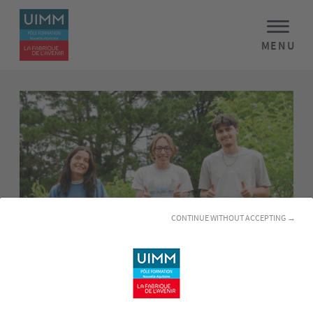
MENU
CONTINUE WITHOUT ACCEPTING →
Arthur est un étudiant passionné en 1ère année de
BUT
Génie Mécanique et Productique
(GMP)
en apprentissage.
Il évolue dans le domaine aéronautique au sein d'un