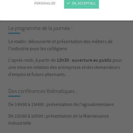
PERSONALIZE
OK, ACCEPT ALL
Le programme de la journée :
Le matin : découverte et présentation des métiers de
l'industrie pour les collégiens
13h30
ouverture au public
L'après-midi, à partir de
:
pour
une mise en relation des entreprises et des demandeurs
d’emploi et futurs alternants.
Des conférences thématiques :
De 14H30 à 15H00 : présentation de l'agroalimentaire
De 15h30 à 16h00 : présentation de la Maintenance
Industrielle