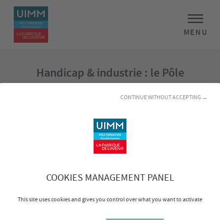
MENU
Handicap & industrie : le Pôle
Formation se mobilise !
CONTINUE WITHOUT ACCEPTING →
Dans le cadre de la Semaine du Handicap qui s'est
déroulée du 15 au 21 novembre 2021, le Pôle Formation /
CFAI Aquitaine de Bruges a accueilli 7 jeunes entre 18 et
29 ans en situation de handicap pour une découverte des
plateaux techniques et des formations aux métiers de
l'industrie.
COOKIES MANAGEMENT PANEL
Cette matinée a eu lieu le 16 novembre 2021. Au
This site uses cookies and gives you control over what you want to activate
programme :