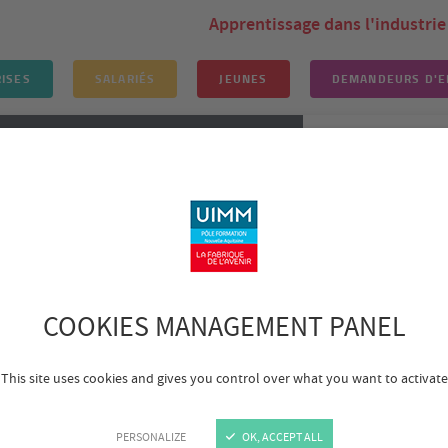
Apprentissage dans l'industrie
ISES
SALARIÉS
JEUNES
DEMANDEURS D'E
TION EN ALTERNANCE
CONSEIL RH
FORMATION CON
ra entreprises
Formations réglementaires
Maintien et actualisat
t actualisation des comp
COOKIES MANAGEMENT PANEL
This site uses cookies and gives you control over what you want to activate
PERSONALIZE
OK, ACCEPT ALL
tat de la victime