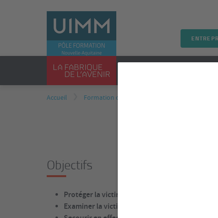
ENTREPR
PRÉSENTATION
FORMA
Accueil
Formation continue
Formations inter/int
Maintien e
Objectifs
Protéger la victime et empêcher l’accident
Examiner la victime, alerter ou faire alerter
Secourir en effectuant l’action appropriée à l’é