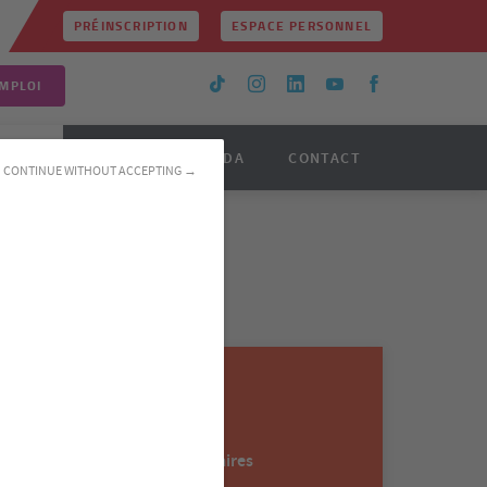
PRÉINSCRIPTION
ESPACE PERSONNEL
MPLOI
TINUE
ACTUS
AGENDA
CONTACT
CONTINUE WITHOUT ACCEPTING →
ion des compétences SST
étences SST
Informations
Formations réglementaires
Pôle :