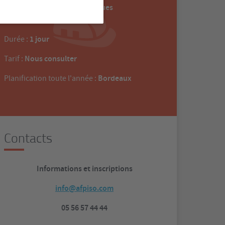
Prévention des risques
Groupe :
professionnels
1 jour
Durée :
Nous consulter
Tarif :
Bordeaux
Planification toute l'année :
Contacts
Informations et inscriptions
info@afpiso.com
05 56 57 44 44