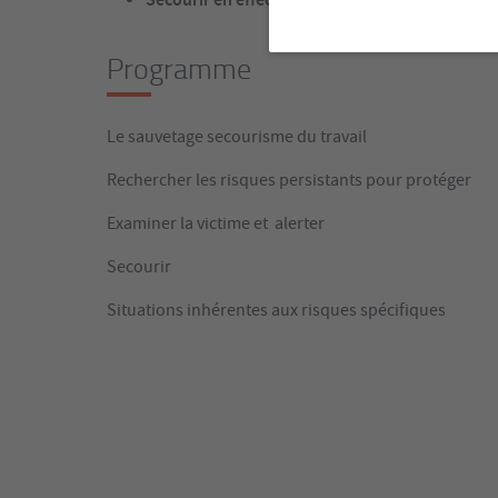
Programme
Le sauvetage secourisme du travail
Rechercher les risques persistants pour protéger
Examiner la victime et alerter
Secourir
Situations inhérentes aux risques spécifiques