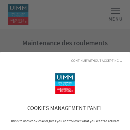
MENU
Maintenance des roulements
Objectifs
CONTINUE WITHOUT ACCEPTING →
Identifier les différents types de roulements et leurs
caractéristiques
Analyser les principales causes de détérioration d’un
roulement
Effectuer le démontage et le montage d’un roulement en
COOKIES MANAGEMENT PANEL
utilisant les méthodes et outillages appropriés
This site uses cookies and gives you control over what you want to activate
Effectuer le réglage du jeu et précharge de roulements