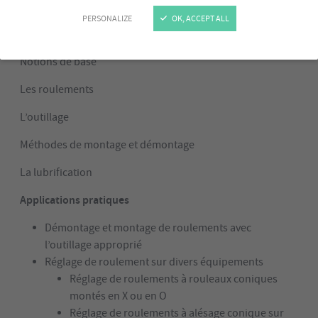
PERSONALIZE
OK, ACCEPT ALL
Programme
Notions de base
Les roulements
L’outillage
Méthodes de montage et démontage
La lubrification
Applications pratiques
Démontage et montage de roulements avec
l’outillage approprié
Réglage de roulement sur divers équipements
Réglage de roulements à rouleaux coniques
montés en X ou en O
Réglage de roulements à alésage conique sur