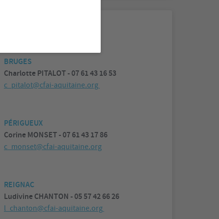
Contact
BRUGES
Charlotte PITALOT - 07 61 43 16 53
c_pitalot@cfai-aquitaine.org
PÉRIGUEUX
Corine MONSET - 07 61 43 17 86
c_monset@cfai-aquitaine.org
REIGNAC
Ludivine CHANTON - 05 57 42 66 26
l_chanton@cfai-aquitaine.org