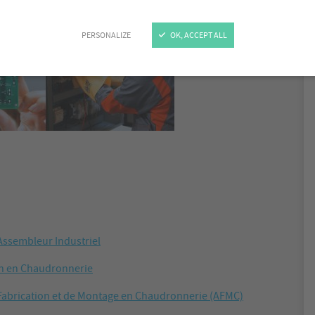
PERSONALIZE
OK, ACCEPT ALL
ssembleur Industriel
n en Chaudronnerie
Fabrication et de Montage en Chaudronnerie (AFMC)