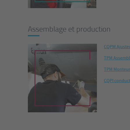
Assemblage et production
CQPM Ajusteu
TPM Assembl
TPM Monteur 
CQPI conduct