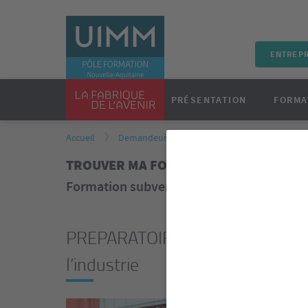
ENTREPR
PRÉSENTATION
FORMA
Accueil
Demandeurs d'emploi
Notre catalogue 
TROUVER MA FORMATION DANS L'INDU
Formation subventionnée "Conseil Régio
PREPARATOIRE INDUSTRIELLE – 
l’industrie