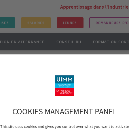
Apprentissage dans l'industrie
ISES
SALARIÉS
JEUNES
DEMANDEURS D'E
TION EN ALTERNANCE
CONSEIL RH
FORMATION CON
de formations Demandeurs d'emploi
STRIE
nal Aquitaine"
Découverte des métiers de
COOKIES MANAGEMENT PANEL
This site uses cookies and gives you control over what you want to activate