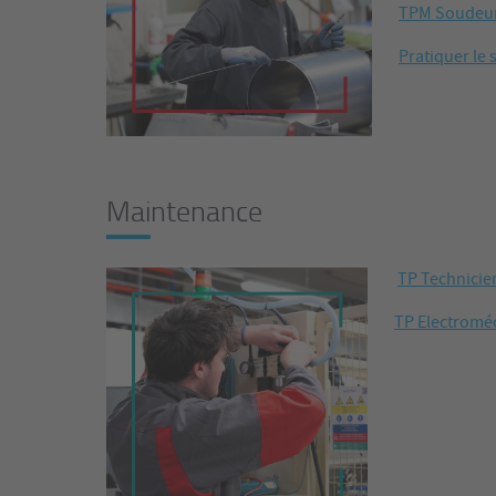
TPM Soudeur 
Pratiquer le
Maintenance
TP Technicie
TP Electroméc