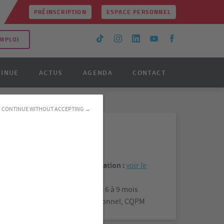
PRÉINSCRIPTION
ESPACE PERSONNEL
MPLOI
TINUE
ACTUS
AGENDA
CONTACT
CONTINUE WITHOUT ACCEPTING →
Informations
Prochaine entrée en formation :
voir le
calendrier
Durée des formations :
de 6 à 9 mois
Validation :
Titre professionnel, CQPM