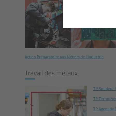
Action Préparatoire aux Métiers de l'Industrie
Travail des métaux
TP Soudeur A
TP Technicie
TP Agent de 