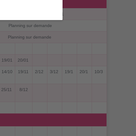
 jours/mois : 20/10 + 5/11 + 17/11
Planning sur demande
Planning sur demande
19/01
20/01
14/10
19/11
2/12
3/12
19/1
20/1
10/3
25/11
8/12