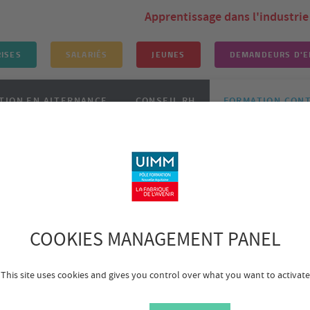
Apprentissage dans l'industrie
ISES
SALARIÉS
JEUNES
DEMANDEURS D'E
TION EN ALTERNANCE
CONSEIL RH
FORMATION CON
ations
Calendrier Management site de Bruges - 2nd semestre 2026
ES - site de Bruges
COOKIES MANAGEMENT PANEL
ERTIFICATION
DURÉE
MOIS DE
EN
DÉMARRAGE
This site uses cookies and gives you control over what you want to activate
JOURS