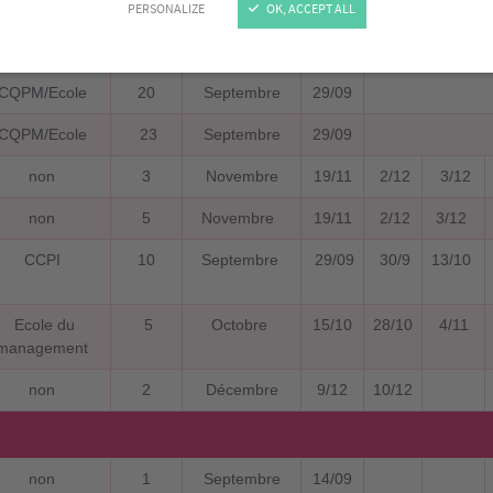
PERSONALIZE
OK, ACCEPT ALL
non
3
Tous les mois
1 à 2
CQPM/Ecole
20
Septembre
29/09
CQPM/Ecole
23
Septembre
29/09
non
3
Novembre
19/11
2/12
3/12
non
5
Novembre
19/11
2/12
3/12
CCPI
10
Septembre
29/09
30/9
13/10
Ecole du
5
Octobre
15/10
28/10
4/11
management
non
2
Décembre
9/12
10/12
non
1
Septembre
14/09